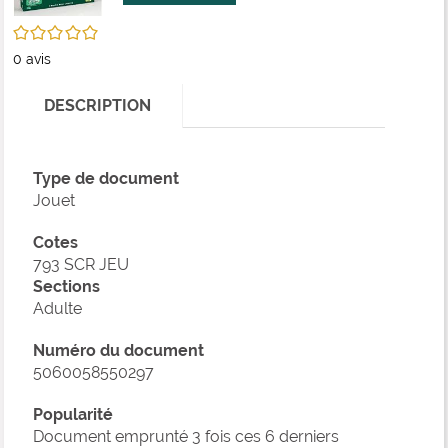
fenê
ma
/5
0
avis
DESCRIPTION
Type de document
Jouet
Cotes
793 SCR JEU
Sections
Adulte
Numéro du document
5060058550297
Popularité
Document emprunté 3 fois ces 6 derniers