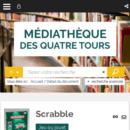
MÉDIATHÈQUE
DES QUATRE TOURS
Vous êtes ici :
Accueil
/
Détail du document
recherche avancée
Scrabble
Lien
per
En
(No
Jeu ou jouet
pa