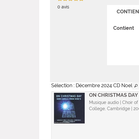
0
avis
CONTIEN
Contient
Sélection
: Décembre 2024 CD Noel
 NOËL
ON CHRISTMAS DAY
e audio | Rossi, Tino.
Musique audio | Choir of
ur | 2009
College, Cambridge | 2