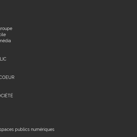
groupe
ile
média
LIC
 COEUR
OCIÉTÉ
 espaces publics numériques