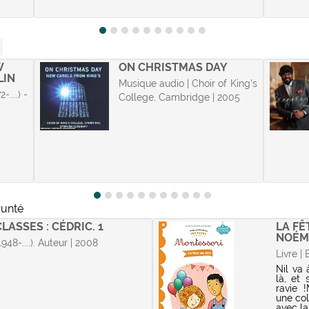
W
ON CHRISTMAS DAY
LIN
Musique audio | Choir of King's
-....) -
College, Cambridge | 2005
runté
LASSES : CÉDRIC. 1
LA FÊ
NOÉMIE
948-....). Auteur | 2008
Livre | 
Nil va 
là, et
ravie 
une col
avec la