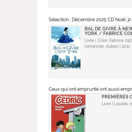
Sélection
: Décembre 2025 CD Noël
 : CHANSONS DE
BAL DE GIVRE À NE
: GOSPEL NOËL :
YORK / FABRICE CO
...
Livre | Colin, Fabrice (1972
e audio | 2003
romancier. Auteur | 2011
Ceux qui ont emprunté ont aussi emp
PREMIÈRES C
Livre | Laudec (1