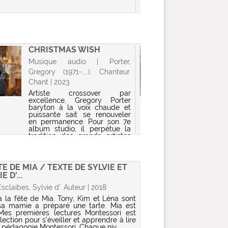
CHRISTMAS WISH
LA BEL
Musique audio | Porter,
Musique 
Gregory (1971-....). Chanteur.
Chant | 2023
Artiste crossover par
excellence, Gregory Porter
baryton à la voix chaude et
puissante sait se renouveler
en permanence. Pour son 7e
album studio, il perpétue la
tradition des grands artistes
chanteurs et délivre son
premier album...
TE DE MIA / TEXTE DE SYLVIE ET
 D'...
Esclaibes, Sylvie d'. Auteur | 2018
à la fête de Mia. Tony, Kim et Léna sont
 sa mamie a préparé une tarte. Mia est
!Mes premières lectures Montessori est
lection pour s'éveiller et apprendre à lire
 pédagogie Montessori. Chaque niv...