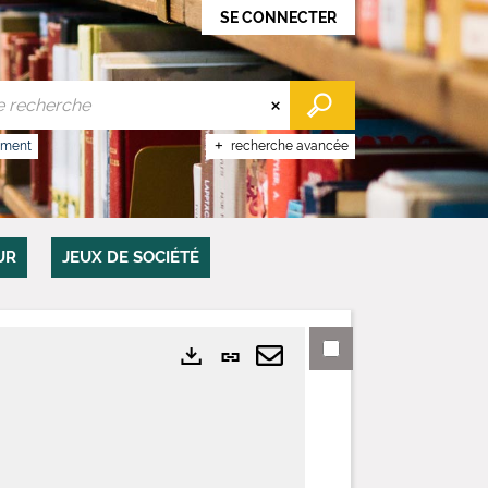
SE CONNECTER
ument
recherche avancée
UR
JEUX DE SOCIÉTÉ
Lien
Exports
permanent
Envoyer
(Nouvelle
par
fenêtre)
mail