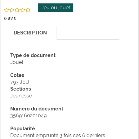
fenê
ma
Jeu ou jouet
/5
0
avis
DESCRIPTION
Type de document
Jouet
Cotes
793 JEU
Sections
Jeunesse
Numéro du document
3569160201049
Popularité
Document emprunté 3 fois ces 6 derniers