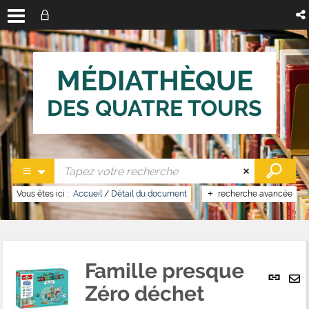
MÉDIATHÈQUE
DES QUATRE TOURS
Vous êtes ici :
Accueil
/
Détail du document
recherche avancée
Famille presque
Lien
per
Zéro déchet
En
(No
pa