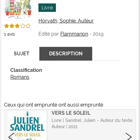
fenê
ma
Livre
Horvath, Sophie. Auteur
3/5
Edité par
Flammarion
- 2019
1
avis
SUJET
DESCRIPTION
Classification
Romans
Ceux qui ont emprunté ont aussi emprunté
VERS LE SOLEIL
Livre | Sandrel, Julien - Auteur du texte.
Auteur | 2021