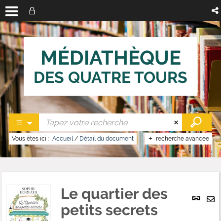
MÉDIATHÈQUE
DES QUATRE TOURS
Vous êtes ici :
Accueil
/
Détail du document
recherche avancée
Le quartier des
Lien
per
petits secrets
En
(No
pa