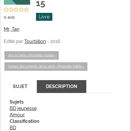
15
fenê
ma
/5
Livre
0
avis
Mr, Tan
Edité par
Tourbillon
- 2016
Voir la série «Mortelle Adèle»
Autres documents de la série «Mortelle Adèle»
SUJET
DESCRIPTION
Sujets
BD jeunesse
Amour
Classification
BD