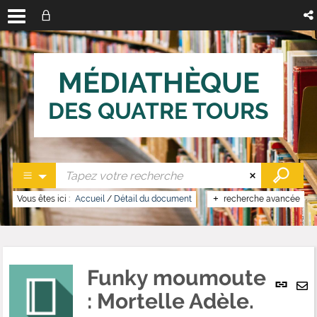
MÉDIATHÈQUE
DES QUATRE TOURS
Vous êtes ici :
Accueil
/
Détail du document
recherche avancée
Funky moumoute
Lien
per
: Mortelle Adèle.
En
(No
pa