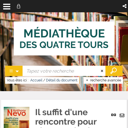
MÉDIATHÈQUE
DES QUATRE TOURS
Vous êtes ici :
Accueil
/
Détail du document
recherche avancée
Il suffit d'une
Lien
per
rencontre pour
En
(No
pa