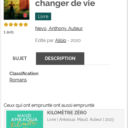
changer de vie
fenê
ma
Livre
5/5
Nevo, Anthony. Auteur
1
avis
Edité par
Alisio
- 2020
SUJET
DESCRIPTION
Classification
Romans
Ceux qui ont emprunté ont aussi emprunté
KILOMÈTRE ZÉRO
Livre | Ankaoua, Maud. Auteur | 2023