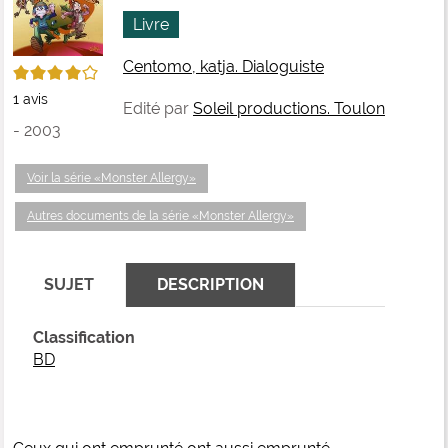
fenê
ma
Livre
Centomo, katja. Dialoguiste
4/5
1
avis
Edité par
Soleil productions. Toulon
- 2003
Voir la série «Monster Allergy»
Autres documents de la série «Monster Allergy»
SUJET
DESCRIPTION
Classification
BD