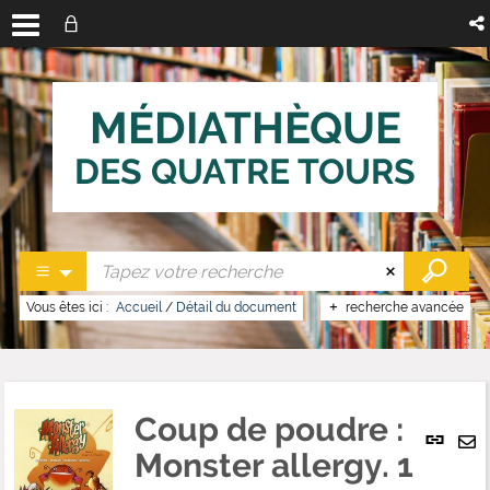
MÉDIATHÈQUE
DES QUATRE TOURS
Vous êtes ici :
Accueil
/
Détail du document
recherche avancée
Coup de poudre :
Lien
per
Monster allergy. 1
En
(No
pa