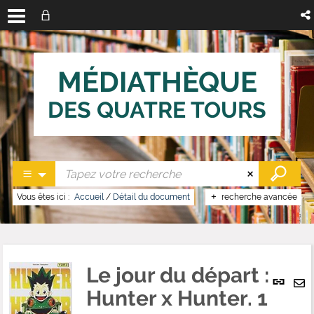
MÉDIATHÈQUE
DES QUATRE TOURS
Vous êtes ici :
Accueil
/
Détail du document
recherche avancée
Le jour du départ :
Lien
per
Hunter x Hunter. 1
En
(No
pa