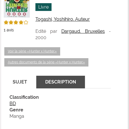
fenê
ma
Livre
Togashi, Yoshihiro. Auteur
4/5
1
avis
Edité par
Dargaud. Bruxelles
-
2000
Voir la série «Hunter x Hunter.»
Autres documents de la série «Hunter x Hunter.»
SUJET
DESCRIPTION
Classification
BD
Genre
Manga