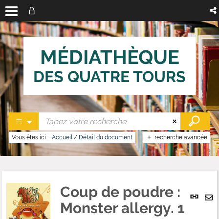
MÉDIATHÈQUE
DES QUATRE TOURS
Vous êtes ici :
Accueil
/
Détail du document
recherche avancée
Coup de poudre :
Lien
per
Monster allergy. 1
En
(No
pa