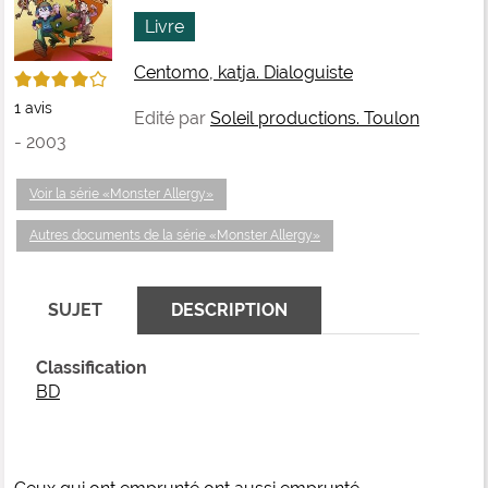
fenê
ma
Livre
Centomo, katja. Dialoguiste
4/5
1
avis
Edité par
Soleil productions. Toulon
- 2003
Voir la série «Monster Allergy»
Autres documents de la série «Monster Allergy»
SUJET
DESCRIPTION
Classification
BD