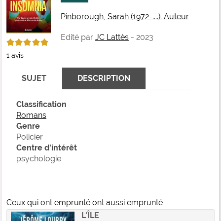
fenê
ma
Pinborough, Sarah (1972-....). Auteur
Edité par
JC Lattès
- 2023
5/5
1
avis
SUJET
DESCRIPTION
Classification
Romans
Genre
Policier
Centre d'intérêt
psychologie
Ceux qui ont emprunté ont aussi emprunté
L'ÎLE