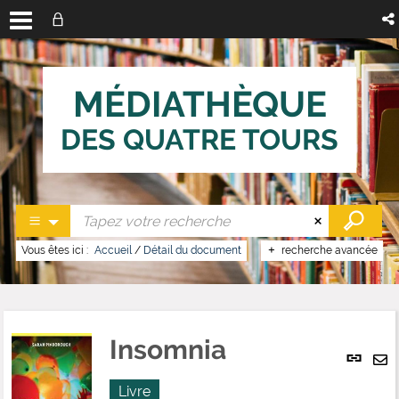
MÉDIATHÈQUE
DES QUATRE TOURS
Vous êtes ici :
Accueil
/
Détail du document
recherche avancée
Insomnia
Lien
per
En
(No
Livre
pa