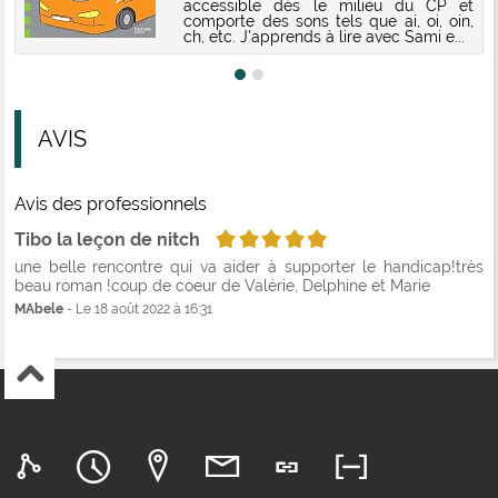
accessible dès le milieu du CP et
comporte des sons tels que ai, oi, oin,
ch, etc. J'apprends à lire avec Sami e...
AVIS
Avis des professionnels
5/5
Tibo la leçon de nitch
une belle rencontre qui va aider à supporter le handicap!très
beau roman !coup de coeur de Valérie, Delphine et Marie
MAbele
- Le 18 août 2022 à 16:31