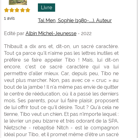
fenê
ma
Livre
5/5
1
avis
Tal Men, Sophie (1980-....). Auteur
Edité par
Albin Michel-Jeunesse
- 2022
Thibault a dix ans et, dit-on, un sacré caractère.
Tout ça parce qu'il n'aime pas les lettres inutiles et
préfère se faire appeler Tibo ! Mais, lui dit-on
encore, c'est ce sacré caractère qui va lui
permettre d'aller mieux. Car, depuis peu, Tibo ne
veut plus marcher. Non, pas avec ce « cruc » au
bout de la jambe ! Il n'a même pas envie de quitter
le centre de rééducation, où il a passé les derniers
mois. Ses parents, pour lui faire plaisir, proposent
de lui offrir tout ce qu'il désire. Tout ? Qu'à cela ne
tienne, Tibo veut un chien. Et pas n'importe lequel :
le lévrier un peu bizarre et très odorant de la SPA.
Nietzsche - rebaptisé Nitch - est le compagnon
idéal pour Tibo, et il promet même d'être un sacré