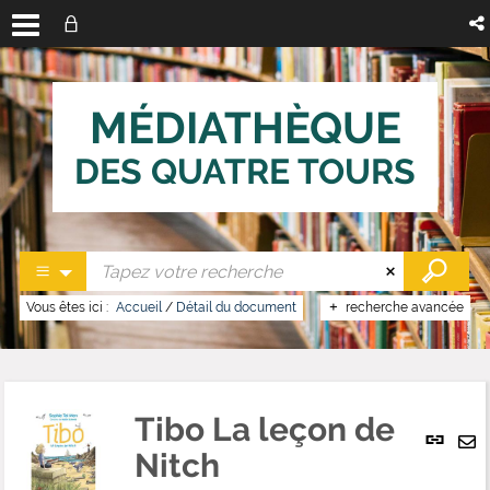
MÉDIATHÈQUE
DES QUATRE TOURS
Vous êtes ici :
Accueil
/
Détail du document
recherche avancée
Tibo La leçon de
Lien
per
Nitch
En
(No
pa