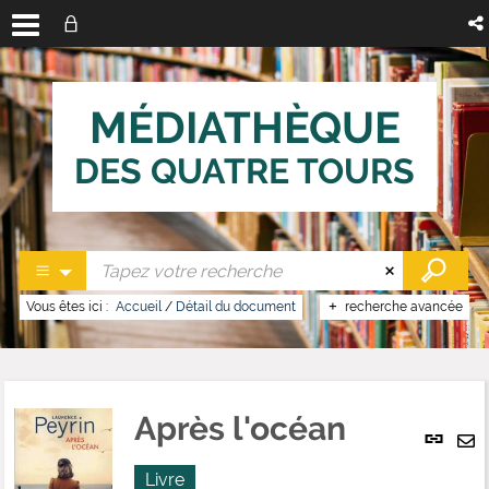
MÉDIATHÈQUE
DES QUATRE TOURS
Vous êtes ici :
Accueil
/
Détail du document
recherche avancée
Après l'océan
Lien
per
En
(No
Livre
pa