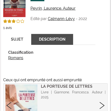
fenê
ma
Peyrin, Laurence. Auteur
Edité par
Calmann-Lévy
- 2022
3/5
1
avis
SUJET
DESCRIPTION
Classification
Romans
Ceux qui ont emprunté ont aussi emprunté
LA PORTEUSE DE LETTRES
Livre | Giannone, Francesca. Auteur |
2025