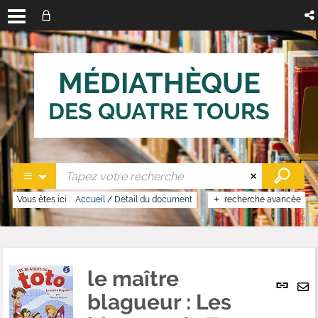
MÉDIATHÈQUE
DES QUATRE TOURS
Vous êtes ici :
Accueil
/
Détail du document
recherche avancée
le maître
Lien
per
blagueur : Les
En
(No
pa