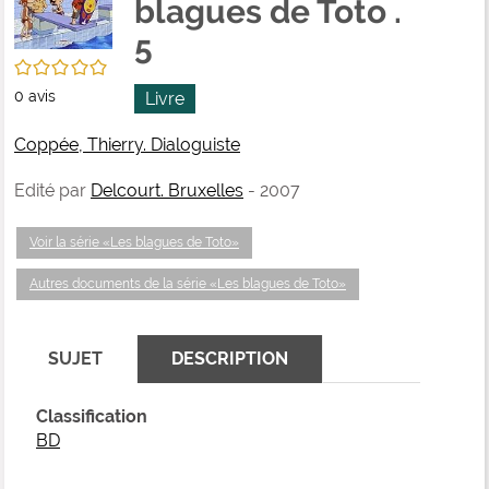
blagues de Toto .
fenê
ma
5
/5
0
avis
Livre
Coppée, Thierry. Dialoguiste
Edité par
Delcourt. Bruxelles
- 2007
Voir la série «Les blagues de Toto»
Autres documents de la série «Les blagues de Toto»
SUJET
DESCRIPTION
Classification
BD