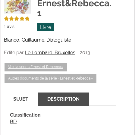
Ernest&Rebecca.
fenê
ma
1
5/5
1
avis
Livre
Bianco, Guillaume. Dialoguiste
Edité par
Le Lombard. Bruxelles
- 2013
Voir la série «Ernest et Rebecca»
Autres documents de la série «Ernest et Rebecca»
SUJET
DESCRIPTION
Classification
BD