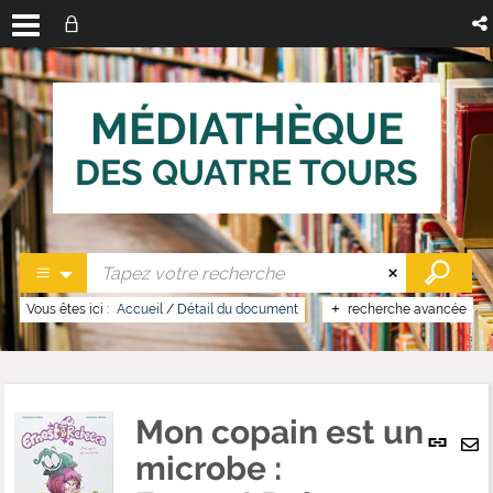
MÉDIATHÈQUE
DES QUATRE TOURS
Vous êtes ici :
Accueil
/
Détail du document
recherche avancée
Mon copain est un
Lien
per
microbe :
En
(No
pa