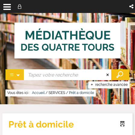
MÉDIATHÈQUE
DES QUATRE TOURS
recherche avancée
Vous êtes ici :
Accueil
/
SERVICES
/
Prêt a domicile
Prêt à domicile