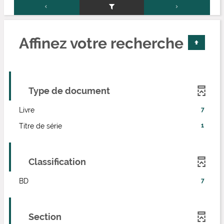
Affinez votre recherche
Type de document
-
Livre
7
7
-
Titre de série
1
résultats
1
-
résultats
cliquer
-
pour
Classification
cliquer
ajouter
pour
le
-
BD
7
ajouter
filtre
7
le
-
résultats
filtre
la
-
Section
-
recherche
cliquer