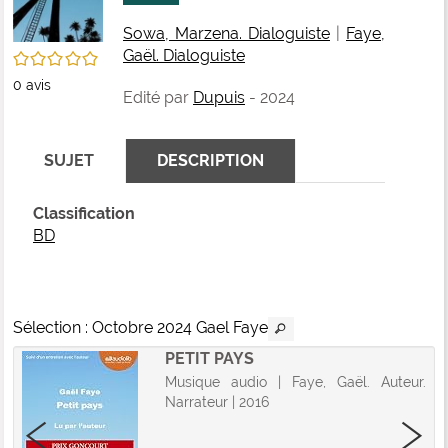
fenê
ma
Sowa, Marzena. Dialoguiste
|
Faye,
Gaël. Dialoguiste
/5
0
avis
Edité par
Dupuis
- 2024
SUJET
DESCRIPTION
Classification
BD
Sélection
: Octobre 2024 Gael Faye
PETIT PAYS
Musique audio | Faye, Gaël. Auteur.
Narrateur | 2016