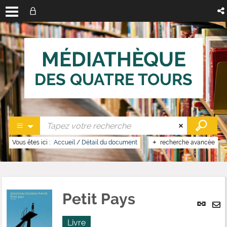
MÉDIATHÈQUE
DES QUATRE TOURS
Vous êtes ici :
Accueil
/
Détail du document
recherche avancée
Petit Pays
Lien
per
En
(No
Livre
pa